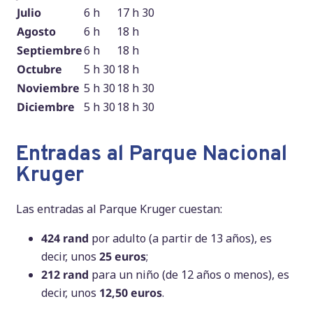
Julio
6 h
17 h 30
Agosto
6 h
18 h
Septiembre
6 h
18 h
Octubre
5 h 30
18 h
Noviembre
5 h 30
18 h 30
Diciembre
5 h 30
18 h 30
Entradas al Parque Nacional
Kruger
Las entradas al Parque Kruger cuestan:
424 rand
por adulto (a partir de 13 años), es
decir, unos
25 euros
;
212 rand
para un niño (de 12 años o menos), es
decir, unos
12,50 euros
.