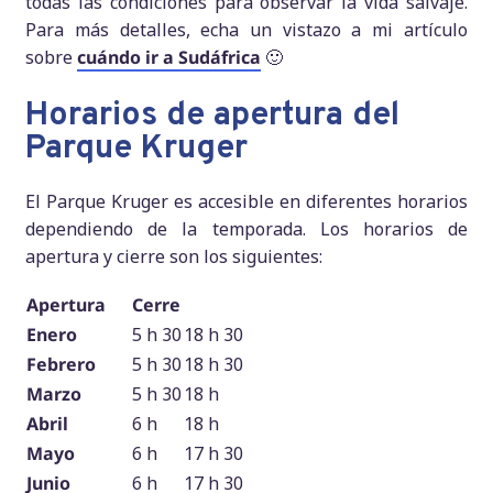
todas las condiciones para observar la vida salvaje.
Para más detalles, echa un vistazo a mi artículo
sobre
cuándo ir a Sudáfrica
🙂
Horarios de apertura del
Parque Kruger
El Parque Kruger es accesible en diferentes horarios
dependiendo de la temporada. Los horarios de
apertura y cierre son los siguientes:
Apertura
Cerre
Enero
5 h 30
18 h 30
Febrero
5 h 30
18 h 30
Marzo
5 h 30
18 h
Abril
6 h
18 h
Mayo
6 h
17 h 30
Junio
6 h
17 h 30