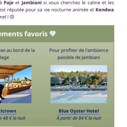
 à
Paje
et
Jambiani
si vous cherchez le calme et les
st réputée pour sa vie nocturne animée et
Kendwa
el ! 😍
ements favoris 💚
wi au bord de la
Pour profiter de l'ambiance
lage
paisible de Jambiani
zicrown
Blue Oyster Hotel
e 48 € la nuit
À partir de 84 € la nuit