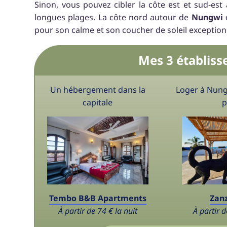
Sinon, vous pouvez cibler la côte est et sud-est
longues plages. La côte nord autour de
Nungwi
e
pour son calme et son coucher de soleil exceptionn
Mes 3 établiss
Un hébergement dans la
Loger à Nung
capitale
p
Tembo B&B Apartments
Zan
À partir de 74 € la nuit
À partir d