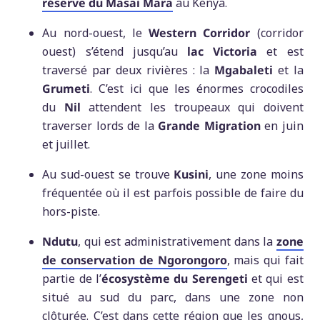
réserve du Masai Mara
au Kenya.
Au nord-ouest, le
Western Corridor
(corridor
ouest) s’étend jusqu’au
lac Victoria
et est
traversé par deux rivières : la
Mgabaleti
et la
Grumeti
. C’est ici que les énormes crocodiles
du
Nil
attendent les troupeaux qui doivent
traverser lords de la
Grande Migration
en juin
et juillet.
Au sud-ouest se trouve
Kusini
, une zone moins
fréquentée où il est parfois possible de faire du
hors-piste.
Ndutu
, qui est administrativement dans la
zone
de conservation de Ngorongoro
, mais qui fait
partie de l’
écosystème du Serengeti
et qui est
situé au sud du parc, dans une zone non
clôturée. C’est dans cette région que les gnous,