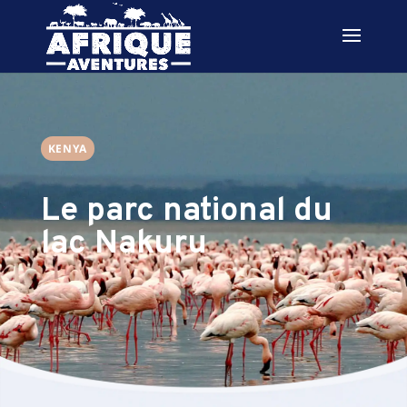
KENYA
Le parc national du
lac Nakuru